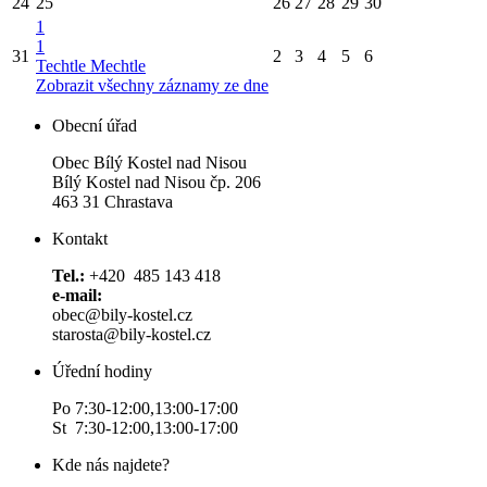
24
25
26
27
28
29
30
1
1
31
2
3
4
5
6
Techtle Mechtle
Zobrazit všechny záznamy ze dne
Obecní úřad
Obec Bílý Kostel nad Nisou
Bílý Kostel nad Nisou čp. 206
463 31 Chrastava
Kontakt
Tel.:
+420 485 143 418
e-mail:
obec@bily-kostel.cz
starosta@bily-kostel.cz
Úřední hodiny
Po 7:30-12:00,13:00-17:00
St 7:30-12:00,13:00-17:00
Kde nás najdete?