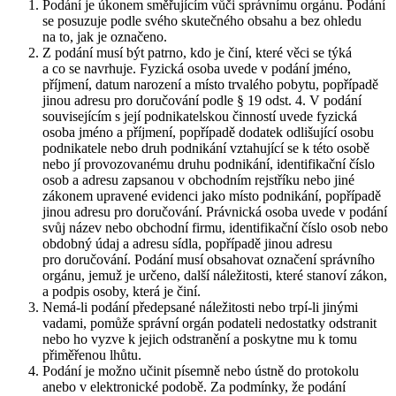
Podání je úkonem směřujícím vůči správnímu orgánu. Podání
se posuzuje podle svého skutečného obsahu a bez ohledu
na to, jak je označeno.
Z podání musí být patrno, kdo je činí, které věci se týká
a co se navrhuje. Fyzická osoba uvede v podání jméno,
příjmení, datum narození a místo trvalého pobytu, popřípadě
jinou adresu pro doručování podle § 19 odst. 4. V podání
souvisejícím s její podnikatelskou činností uvede fyzická
osoba jméno a příjmení, popřípadě dodatek odlišující osobu
podnikatele nebo druh podnikání vztahující se k této osobě
nebo jí provozovanému druhu podnikání, identifikační číslo
osob a adresu zapsanou v obchodním rejstříku nebo jiné
zákonem upravené evidenci jako místo podnikání, popřípadě
jinou adresu pro doručování. Právnická osoba uvede v podání
svůj název nebo obchodní firmu, identifikační číslo osob nebo
obdobný údaj a adresu sídla, popřípadě jinou adresu
pro doručování. Podání musí obsahovat označení správního
orgánu, jemuž je určeno, další náležitosti, které stanoví zákon,
a podpis osoby, která je činí.
Nemá-li podání předepsané náležitosti nebo trpí-li jinými
vadami, pomůže správní orgán podateli nedostatky odstranit
nebo ho vyzve k jejich odstranění a poskytne mu k tomu
přiměřenou lhůtu.
Podání je možno učinit písemně nebo ústně do protokolu
anebo v elektronické podobě. Za podmínky, že podání