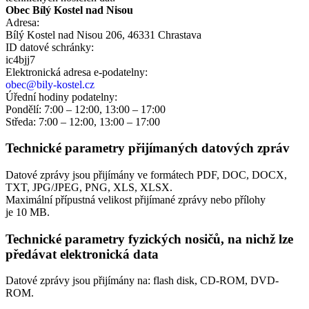
Obec Bílý Kostel nad Nisou
Adresa:
Bílý Kostel nad Nisou 206, 46331 Chrastava
ID datové schránky:
ic4bjj7
Elektronická adresa e‑podatelny:
obec@bily-kostel.cz
Úřední hodiny podatelny:
Pondělí: 7:00 – 12:00, 13:00 – 17:00
Středa: 7:00 – 12:00, 13:00 – 17:00
Technické parametry přijímaných datových zpráv
Datové zprávy jsou přijímány ve formátech
PDF, DOC, DOCX,
TXT, JPG/JPEG, PNG, XLS, XLSX.
Maximální přípustná velikost přijímané zprávy nebo přílohy
je
10 MB
.
Technické parametry fyzických nosičů, na nichž lze
předávat elektronická data
Datové zprávy jsou přijímány na:
flash disk, CD-ROM, DVD-
ROM.