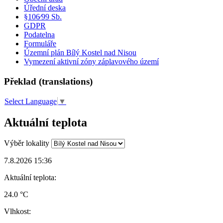
Úřední deska
§106⁄99 Sb.
GDPR
Podatelna
Formuláře
Územní plán Bílý Kostel nad Nisou
Vymezení aktivní zóny záplavového území
Překlad (translations)
Select Language
▼
Aktuální teplota
Výběr lokality
7.8.2026 15:36
Aktuální teplota:
24.0 °C
Vlhkost: