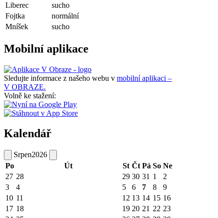
Liberec
sucho
Fojtka
normální
Mníšek
sucho
Mobilní aplikace
Sledujte informace z našeho webu v
mobilní aplikaci –
V OBRAZE.
Volně ke stažení:
Kalendář
Srpen
2026
Po
Út
St
Čt
Pá
So
Ne
27
28
29
30
31
1
2
3
4
5
6
7
8
9
10
11
12
13
14
15
16
17
18
19
20
21
22
23