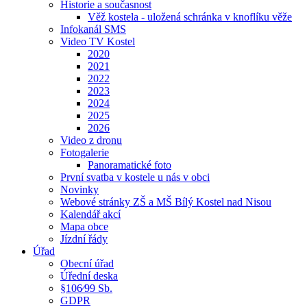
Historie a současnost
Věž kostela - uložená schránka v knoflíku věže
Infokanál SMS
Video TV Kostel
2020
2021
2022
2023
2024
2025
2026
Video z dronu
Fotogalerie
Panoramatické foto
První svatba v kostele u nás v obci
Novinky
Webové stránky ZŠ a MŠ Bílý Kostel nad Nisou
Kalendář akcí
Mapa obce
Jízdní řády
Úřad
Obecní úřad
Úřední deska
§106⁄99 Sb.
GDPR