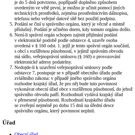
je do 5 dnů potvrzeno, popřípadě doplněno způsobem
uvedeným ve větě první, je možno je učinit pomocí jiných
technických prostředků, zejména prostřednictvím dálnopisu,
telefaxu nebo veřejné datové sítě bez použití podpisu.
Podání se činí u správního orgánu, který je věcně a místně
příslušný. Podání je učiněno dnem, kdy tomuto orgánu došlo.
Není-li správní orgán schopen zajistit přijímání podání
v elektronické podobě podle odstavce 4, uzavře osoba
uvedená v § 160 odst. 1. jejíž je tento správní orgán součástí,
s obcí s rozšířenou působností, v jejímž správním obvodu
má sídlo, veřejnoprávní smlouvu (§ 160) o provozování
elektronické adresy podatelny.
Nedojde-li k uzavření veřejnoprávní smlouvy podle
odstavce 7, postupuje se v případě obecního úřadu podle
zvláštního zákona: v případě jiného správního orgánu
rozhodne krajský úřad, že pro něj bude tuto povinnost
vykonávat obecní úřad obce s rozšířenou působností, do jehož
správního obvodu patří. Rozhodnutí vydává krajský úřad
v přenesené působnosti. Rozhodnutí krajského úřadu
se zveřejní nejméně po dobu 15 dnů na úřední desce
správního orgánu, který povinnost neplnil.
Úřad
Obecní úřad