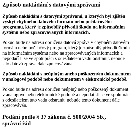
Způsob nakládání s datovými zprávami
Způsob nakládání s datovými zprávami, u kterých byl zjištěn
výskyt chybného datového formátu nebo počítačového
programu, který je způsobilý přivodit škodu na informačním
systému nebo zpracovávaných informacích.
Pokud bude na adresu doručena datová zpráva v chybném datovém
formátu nebo počítačový program, který je způsobilý přivodit škodu
na informačním systému nebo na zpracovávaných informacích a
nepodaří-li se ve spolupráci s odesílatelem vadu odstranit, nebude
tato datová zpráva dále zpracovávána.
Způsob nakládání s neúplným anebo poškozeným dokumentem
v analogové podobě nebo dokumentem v elektronické podobě.
Pokud bude na adresu doručen neúplný nebo poškozený dokument
v analogové nebo elektronické podobě a nepodaří-li se ve spolupráci
s odesílatelem tuto vadu odstranit, nebude tento dokument dále
zpracováván.
Podání podle § 37 zákona č. 500/2004 Sb.,
správní řád