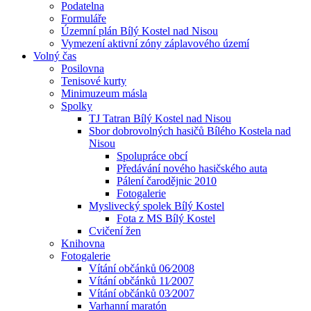
Podatelna
Formuláře
Územní plán Bílý Kostel nad Nisou
Vymezení aktivní zóny záplavového území
Volný čas
Posilovna
Tenisové kurty
Minimuzeum másla
Spolky
TJ Tatran Bílý Kostel nad Nisou
Sbor dobrovolných hasičů Bílého Kostela nad
Nisou
Spolupráce obcí
Předávání nového hasičského auta
Pálení čarodějnic 2010
Fotogalerie
Myslivecký spolek Bílý Kostel
Fota z MS Bílý Kostel
Cvičení žen
Knihovna
Fotogalerie
Vítání občánků 06⁄2008
Vítání občánků 11⁄2007
Vítání občánků 03⁄2007
Varhanní maratón