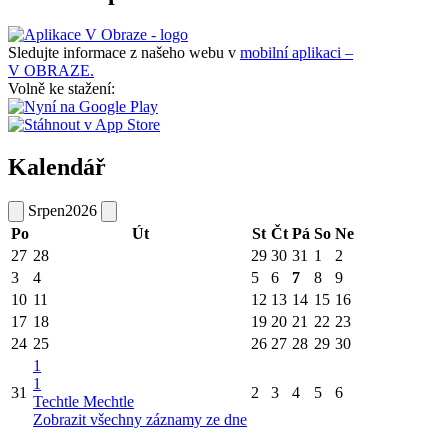
Sledujte informace z našeho webu v
mobilní aplikaci –
V OBRAZE.
Volně ke stažení:
Kalendář
Srpen
2026
Po
Út
St
Čt
Pá
So
Ne
27
28
29
30
31
1
2
3
4
5
6
7
8
9
10
11
12
13
14
15
16
17
18
19
20
21
22
23
24
25
26
27
28
29
30
1
1
31
2
3
4
5
6
Techtle Mechtle
Zobrazit všechny záznamy ze dne