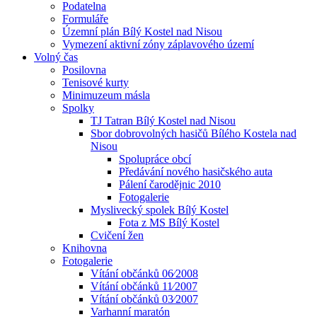
Podatelna
Formuláře
Územní plán Bílý Kostel nad Nisou
Vymezení aktivní zóny záplavového území
Volný čas
Posilovna
Tenisové kurty
Minimuzeum másla
Spolky
TJ Tatran Bílý Kostel nad Nisou
Sbor dobrovolných hasičů Bílého Kostela nad
Nisou
Spolupráce obcí
Předávání nového hasičského auta
Pálení čarodějnic 2010
Fotogalerie
Myslivecký spolek Bílý Kostel
Fota z MS Bílý Kostel
Cvičení žen
Knihovna
Fotogalerie
Vítání občánků 06⁄2008
Vítání občánků 11⁄2007
Vítání občánků 03⁄2007
Varhanní maratón