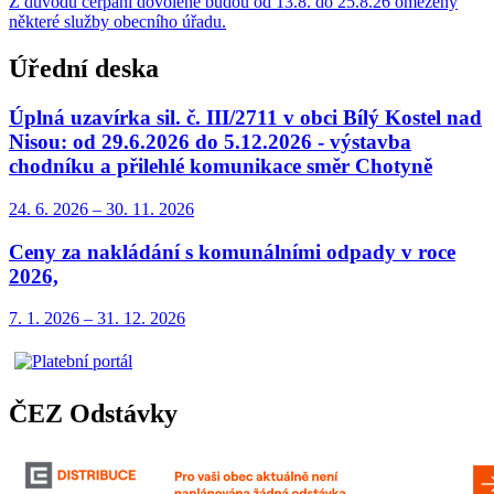
Z důvodu čerpání dovolené budou od 13.8. do 25.8.26 omezeny
některé služby obecního úřadu.
Úřední deska
Úplná uzavírka sil. č. III/2711 v obci Bílý Kostel nad
Nisou: od 29.6.2026 do 5.12.2026 - výstavba
chodníku a přilehlé komunikace směr Chotyně
24. 6.
2026
–
30. 11.
2026
Ceny za nakládání s komunálními odpady v roce
2026,
7. 1.
2026
–
31. 12.
2026
ČEZ Odstávky