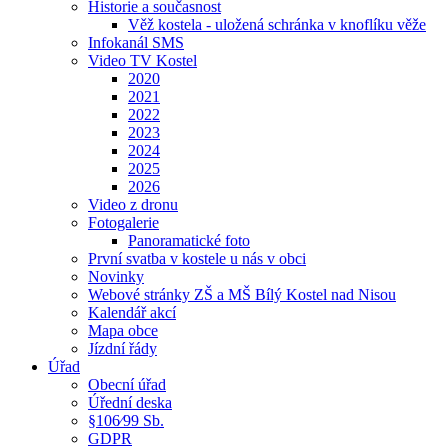
Historie a současnost
Věž kostela - uložená schránka v knoflíku věže
Infokanál SMS
Video TV Kostel
2020
2021
2022
2023
2024
2025
2026
Video z dronu
Fotogalerie
Panoramatické foto
První svatba v kostele u nás v obci
Novinky
Webové stránky ZŠ a MŠ Bílý Kostel nad Nisou
Kalendář akcí
Mapa obce
Jízdní řády
Úřad
Obecní úřad
Úřední deska
§106⁄99 Sb.
GDPR