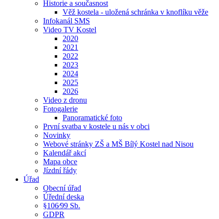
Historie a současnost
Věž kostela - uložená schránka v knoflíku věže
Infokanál SMS
Video TV Kostel
2020
2021
2022
2023
2024
2025
2026
Video z dronu
Fotogalerie
Panoramatické foto
První svatba v kostele u nás v obci
Novinky
Webové stránky ZŠ a MŠ Bílý Kostel nad Nisou
Kalendář akcí
Mapa obce
Jízdní řády
Úřad
Obecní úřad
Úřední deska
§106⁄99 Sb.
GDPR