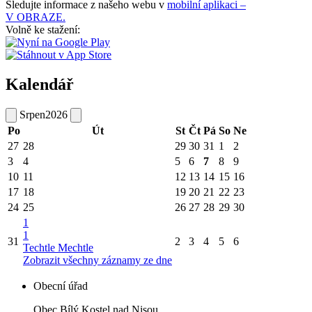
Sledujte informace z našeho webu v
mobilní aplikaci –
V OBRAZE.
Volně ke stažení:
Kalendář
Srpen
2026
Po
Út
St
Čt
Pá
So
Ne
27
28
29
30
31
1
2
3
4
5
6
7
8
9
10
11
12
13
14
15
16
17
18
19
20
21
22
23
24
25
26
27
28
29
30
1
1
31
2
3
4
5
6
Techtle Mechtle
Zobrazit všechny záznamy ze dne
Obecní úřad
Obec Bílý Kostel nad Nisou