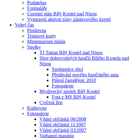
Podatelna
Formuláře
Územní plán Bílý Kostel nad Nisou
Vymezení aktivní zóny záplavového území
Volný čas
Posilovna
Tenisové kurty
Minimuzeum másla
Spolky
TJ Tatran Bílý Kostel nad Nisou
Sbor dobrovolných hasičů Bílého Kostela nad
Nisou
Spolupráce obcí
Předávání nového hasičského auta
Pálení čarodějnic 2010
Fotogalerie
Myslivecký spolek Bílý Kostel
Fota z MS Bílý Kostel
Cvičení žen
Knihovna
Fotogalerie
Vítání občánků 06⁄2008
Vítání občánků 11⁄2007
Vítání občánků 03⁄2007
Varhanní maratón