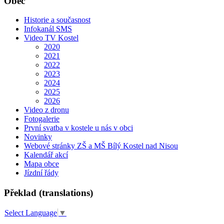
Obec
Historie a současnost
Infokanál SMS
Video TV Kostel
2020
2021
2022
2023
2024
2025
2026
Video z dronu
Fotogalerie
První svatba v kostele u nás v obci
Novinky
Webové stránky ZŠ a MŠ Bílý Kostel nad Nisou
Kalendář akcí
Mapa obce
Jízdní řády
Překlad (translations)
Select Language
▼