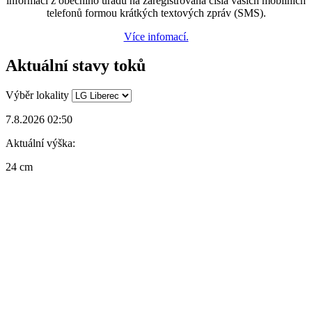
informací z obecního úřadu na zaregistrovaná čísla vašich mobilních
telefonů formou krátkých textových zpráv (SMS).
Více infomací.
Aktuální stavy toků
Výběr lokality
7.8.2026 02:50
Aktuální výška:
24 cm