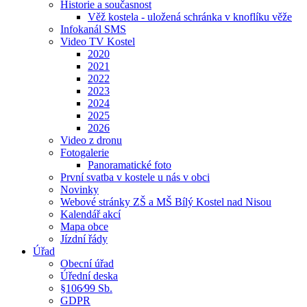
Historie a současnost
Věž kostela - uložená schránka v knoflíku věže
Infokanál SMS
Video TV Kostel
2020
2021
2022
2023
2024
2025
2026
Video z dronu
Fotogalerie
Panoramatické foto
První svatba v kostele u nás v obci
Novinky
Webové stránky ZŠ a MŠ Bílý Kostel nad Nisou
Kalendář akcí
Mapa obce
Jízdní řády
Úřad
Obecní úřad
Úřední deska
§106⁄99 Sb.
GDPR