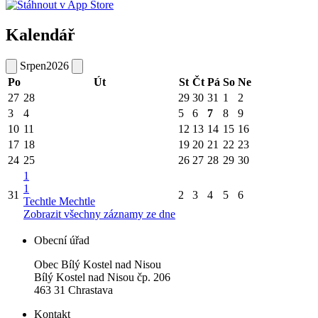
Kalendář
Srpen
2026
Po
Út
St
Čt
Pá
So
Ne
27
28
29
30
31
1
2
3
4
5
6
7
8
9
10
11
12
13
14
15
16
17
18
19
20
21
22
23
24
25
26
27
28
29
30
1
1
31
2
3
4
5
6
Techtle Mechtle
Zobrazit všechny záznamy ze dne
Obecní úřad
Obec Bílý Kostel nad Nisou
Bílý Kostel nad Nisou čp. 206
463 31 Chrastava
Kontakt