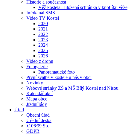
Historie a současnost
Věž kostela - uložená schránka v knoflíku věže
Infokanál SMS
Video TV Kostel
2020
2021
2022
2023
2024
2025
2026
Video z dronu
Fotogalerie
Panoramatické foto
První svatba v kostele u nás v obci
Novinky
Webové stránky ZŠ a MŠ Bílý Kostel nad Nisou
Kalendář akcí
Mapa obce
Jízdní řády
Úřad
Obecní úřad
Úřední deska
§106⁄99 Sb.
GDPR