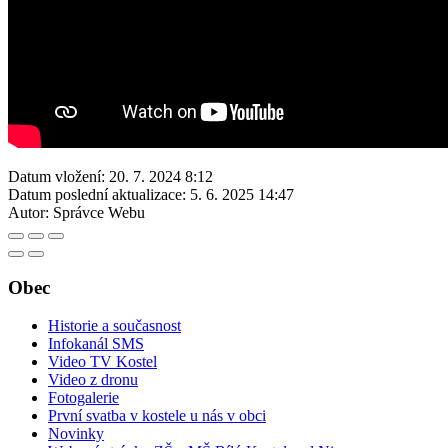
Datum vložení:
20. 7. 2024 8:12
Datum poslední aktualizace:
5. 6. 2025 14:47
Autor:
Správce Webu
Obec
Historie a současnost
Infokanál SMS
Video TV Kostel
Video z dronu
Fotogalerie
První svatba v kostele u nás v obci
Novinky