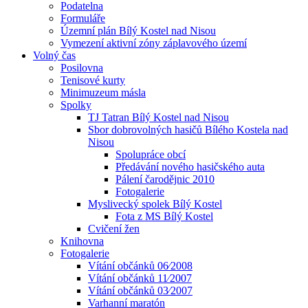
Podatelna
Formuláře
Územní plán Bílý Kostel nad Nisou
Vymezení aktivní zóny záplavového území
Volný čas
Posilovna
Tenisové kurty
Minimuzeum másla
Spolky
TJ Tatran Bílý Kostel nad Nisou
Sbor dobrovolných hasičů Bílého Kostela nad
Nisou
Spolupráce obcí
Předávání nového hasičského auta
Pálení čarodějnic 2010
Fotogalerie
Myslivecký spolek Bílý Kostel
Fota z MS Bílý Kostel
Cvičení žen
Knihovna
Fotogalerie
Vítání občánků 06⁄2008
Vítání občánků 11⁄2007
Vítání občánků 03⁄2007
Varhanní maratón