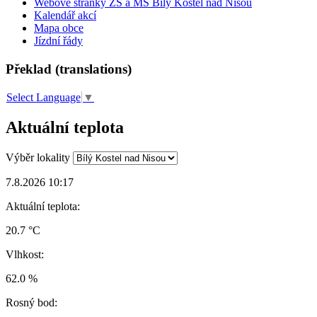
Webové stránky ZŠ a MŠ Bílý Kostel nad Nisou
Kalendář akcí
Mapa obce
Jízdní řády
Překlad (translations)
Select Language
▼
Aktuální teplota
Výběr lokality
7.8.2026 10:17
Aktuální teplota:
20.7 °C
Vlhkost:
62.0 %
Rosný bod: