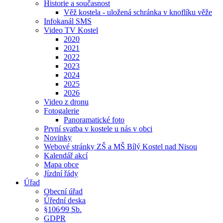
Historie a současnost
Věž kostela - uložená schránka v knoflíku věže
Infokanál SMS
Video TV Kostel
2020
2021
2022
2023
2024
2025
2026
Video z dronu
Fotogalerie
Panoramatické foto
První svatba v kostele u nás v obci
Novinky
Webové stránky ZŠ a MŠ Bílý Kostel nad Nisou
Kalendář akcí
Mapa obce
Jízdní řády
Úřad
Obecní úřad
Úřední deska
§106⁄99 Sb.
GDPR