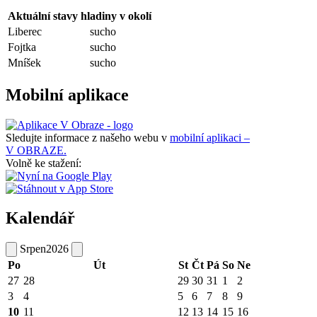
Aktuální stavy hladiny v okolí
Liberec
sucho
Fojtka
sucho
Mníšek
sucho
Mobilní aplikace
Sledujte informace z našeho webu v
mobilní aplikaci –
V OBRAZE.
Volně ke stažení:
Kalendář
Srpen
2026
Po
Út
St
Čt
Pá
So
Ne
27
28
29
30
31
1
2
3
4
5
6
7
8
9
10
11
12
13
14
15
16