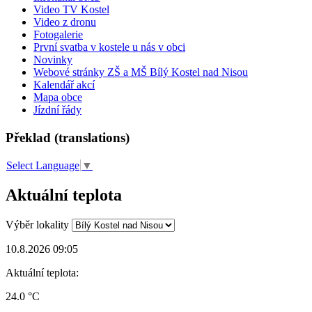
Video TV Kostel
Video z dronu
Fotogalerie
První svatba v kostele u nás v obci
Novinky
Webové stránky ZŠ a MŠ Bílý Kostel nad Nisou
Kalendář akcí
Mapa obce
Jízdní řády
Překlad (translations)
Select Language
▼
Aktuální teplota
Výběr lokality
10.8.2026 09:05
Aktuální teplota:
24.0 °C