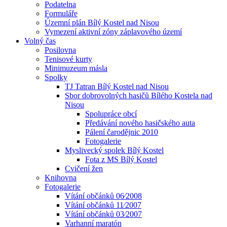
Podatelna
Formuláře
Územní plán Bílý Kostel nad Nisou
Vymezení aktivní zóny záplavového území
Volný čas
Posilovna
Tenisové kurty
Minimuzeum másla
Spolky
TJ Tatran Bílý Kostel nad Nisou
Sbor dobrovolných hasičů Bílého Kostela nad
Nisou
Spolupráce obcí
Předávání nového hasičského auta
Pálení čarodějnic 2010
Fotogalerie
Myslivecký spolek Bílý Kostel
Fota z MS Bílý Kostel
Cvičení žen
Knihovna
Fotogalerie
Vítání občánků 06⁄2008
Vítání občánků 11⁄2007
Vítání občánků 03⁄2007
Varhanní maratón