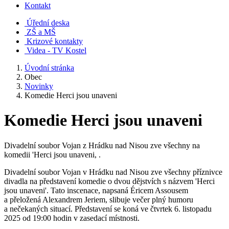
Kontakt
Úřední deska
ZŠ a MŠ
Krizové kontakty
Videa - TV Kostel
Úvodní stránka
Obec
Novinky
Komedie Herci jsou unaveni
Komedie Herci jsou unaveni
Divadelní soubor Vojan z Hrádku nad Nisou zve všechny na
komedii 'Herci jsou unaveni, .
Divadelní soubor Vojan v Hrádku nad Nisou zve všechny příznivce
divadla na představení komedie o dvou dějstvích s názvem 'Herci
jsou unaveni'. Tato inscenace, napsaná Éricem Assousem
a přeložená Alexandrem Jeriem, slibuje večer plný humoru
a nečekaných situací. Představení se koná ve čtvrtek 6. listopadu
2025 od 19:00 hodin v zasedací místnosti.