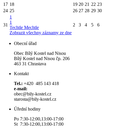
17
18
19
20
21
22
23
24
25
26
27
28
29
30
1
1
31
2
3
4
5
6
Techtle Mechtle
Zobrazit všechny záznamy ze dne
Obecní úřad
Obec Bílý Kostel nad Nisou
Bílý Kostel nad Nisou čp. 206
463 31 Chrastava
Kontakt
Tel.:
+420 485 143 418
e-mail:
obec@bily-kostel.cz
starosta@bily-kostel.cz
Úřední hodiny
Po 7:30-12:00,13:00-17:00
St 7:30-12:00,13:00-17:00