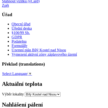
Stáhnout vizitku (vCard)
Zpět
Úřad
Obecní úřad
Úřední deska
§106⁄99 Sb.
GDPR
Podatelna
Formuláře
Územní plán Bílý Kostel nad Nisou
Vymezení aktivní zóny záplavového území
Překlad (translations)
Select Language
▼
Aktuální teplota
Výběr lokality
Nahlášení pálení