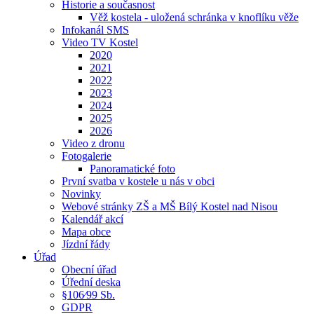
Historie a současnost
Věž kostela - uložená schránka v knoflíku věže
Infokanál SMS
Video TV Kostel
2020
2021
2022
2023
2024
2025
2026
Video z dronu
Fotogalerie
Panoramatické foto
První svatba v kostele u nás v obci
Novinky
Webové stránky ZŠ a MŠ Bílý Kostel nad Nisou
Kalendář akcí
Mapa obce
Jízdní řády
Úřad
Obecní úřad
Úřední deska
§106⁄99 Sb.
GDPR