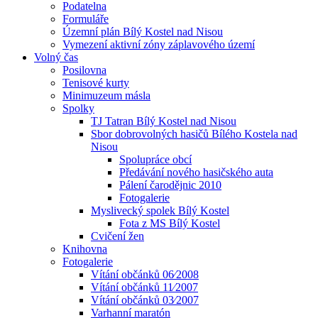
Podatelna
Formuláře
Územní plán Bílý Kostel nad Nisou
Vymezení aktivní zóny záplavového území
Volný čas
Posilovna
Tenisové kurty
Minimuzeum másla
Spolky
TJ Tatran Bílý Kostel nad Nisou
Sbor dobrovolných hasičů Bílého Kostela nad
Nisou
Spolupráce obcí
Předávání nového hasičského auta
Pálení čarodějnic 2010
Fotogalerie
Myslivecký spolek Bílý Kostel
Fota z MS Bílý Kostel
Cvičení žen
Knihovna
Fotogalerie
Vítání občánků 06⁄2008
Vítání občánků 11⁄2007
Vítání občánků 03⁄2007
Varhanní maratón