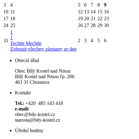
3
4
5
6
7
8
9
10
11
12
13
14
15
16
17
18
19
20
21
22
23
24
25
26
27
28
29
30
1
1
31
2
3
4
5
6
Techtle Mechtle
Zobrazit všechny záznamy ze dne
Obecní úřad
Obec Bílý Kostel nad Nisou
Bílý Kostel nad Nisou čp. 206
463 31 Chrastava
Kontakt
Tel.:
+420 485 143 418
e-mail:
obec@bily-kostel.cz
starosta@bily-kostel.cz
Úřední hodiny