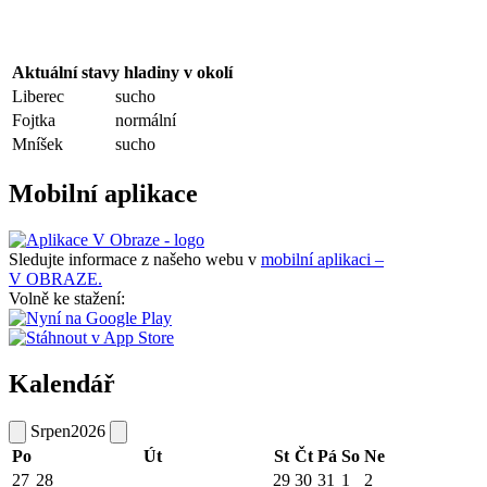
Aktuální stavy hladiny v okolí
Liberec
sucho
Fojtka
normální
Mníšek
sucho
Mobilní aplikace
Sledujte informace z našeho webu v
mobilní aplikaci –
V OBRAZE.
Volně ke stažení:
Kalendář
Srpen
2026
Po
Út
St
Čt
Pá
So
Ne
27
28
29
30
31
1
2